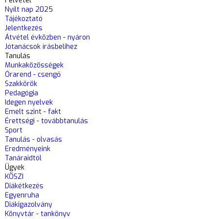
Felvétel
Nyílt nap 2025
Tájékoztató
Jelentkezés
Átvétel évközben - nyáron
Jótanácsok írásbelihez
Tanulás
Munkaközösségek
Órarend - csengő
Szakkörök
Pedagógia
Idegen nyelvek
Emelt szint - fakt
Érettségi - továbbtanulás
Sport
Tanulás - olvasás
Eredményeink
Tanáraidtól
Ügyek
KÖSZI
Diákétkezés
Egyenruha
Diákigazolvány
Könyvtár - tankönyv