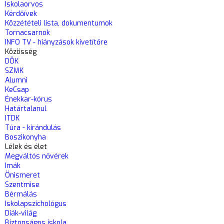
Iskolaorvos
Kérdőívek
Közzétételi lista, dokumentumok
Tornacsarnok
INFO TV - hiányzások kivetítőre
Közösség
DÖK
SZMK
Alumni
KeCsap
Énekkar-kórus
Határtalanul
ITDK
Túra - kirándulás
Boszikonyha
Lélek és élet
Megváltós nővérek
Imák
Önismeret
Szentmise
Bérmálás
Iskolapszichológus
Diák-világ
Biztonságos iskola