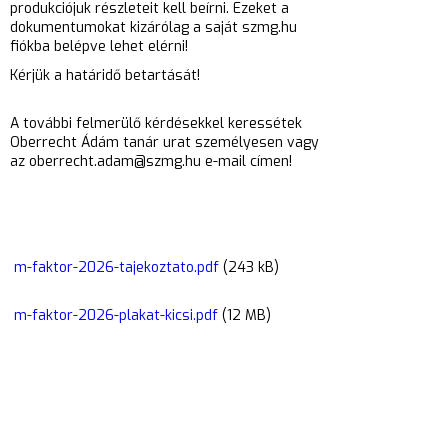
produkciójuk
részleteit kell beírni. Ezeket a
dokumentumokat kizárólag a saját szmg.hu
fiókba belépve lehet
elérni!
Kérjük a határidő betartását!
A további felmerülő kérdésekkel keressétek
Oberrecht Ádám tanár urat személyesen vagy
az oberrecht.adam@szmg.hu e-mail címen!
m-faktor-2026-tajekoztato.pdf
(243 kB)
m-faktor-2026-plakat-kicsi.pdf
(12 MB)