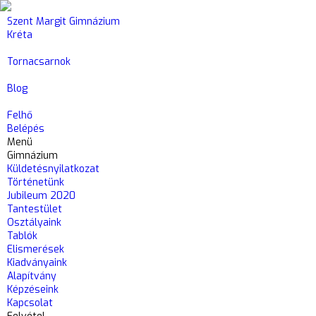
Szent Margit Gimnázium
Kréta
Tornacsarnok
Blog
Felhő
Belépés
Menü
Gimnázium
Küldetésnyilatkozat
Történetünk
Jubileum 2020
Tantestület
Osztályaink
Tablók
Elismerések
Kiadványaink
Alapítvány
Képzéseink
Kapcsolat