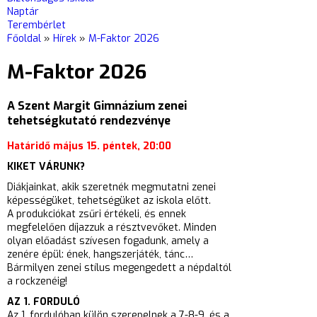
Naptár
Terembérlet
Főoldal
»
Hírek
»
M-Faktor 2026
M-Faktor 2026
A Szent Margit Gimnázium zenei
tehetségkutató rendezvénye
Határidő május 15. péntek, 20:00
KIKET VÁRUNK?
Diákjainkat, akik szeretnék megmutatni zenei
képességüket, tehetségüket az iskola előtt.
A
produkciókat zsűri értékeli, és ennek
megfelelően díjazzuk a résztvevőket. Minden
olyan előadást
szívesen fogadunk, amely a
zenére épül: ének, hangszerjáték, tánc…
Bármilyen zenei stílus
megengedett a népdaltól
a rockzenéig
!
AZ 1. FORDULÓ
Az 1. fordulóban külön szerepelnek a 7-8-9. és a