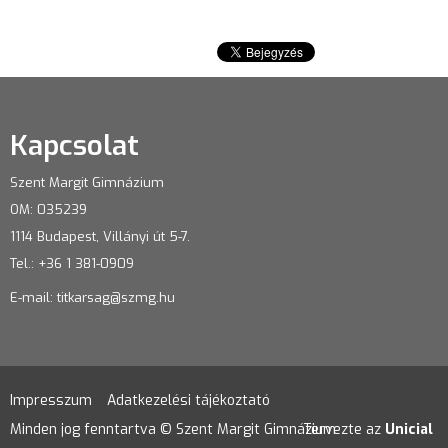
Kapcsolat
Szent Margit Gimnázium
OM: 035239
1114 Budapest, Villányi út 5-7.
Tel.: +36 1 381-0909
E-mail:
titkarsag@szmg.hu
Impresszum
Adatkezelési tájékoztató
Minden jog fenntartva © Szent Margit Gimnázium
Tervezte az
Unicial