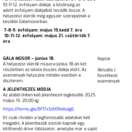
10-11-12. évfolyam diákjai, a közönség az
adott
évfolyam diákjaiból tevődik össze. A
helyezést elérők még egyszer szerepelnek a
későbbi Gálaműsorban.
7-8-9. évfolyam: május
19
.
kedd 7
. óra
10-11-12. évfolyam: május 2
1
.
csütörtök 7
.
óra
GÁLA MŰSOR – június 18.
Naptár
A helyezést elérők műsora június 18-án két
részletben az iskola összes diákja előtt. Az
Aktuális
|
események helyszíne minden esetben a
Kovetkező
díszterem.
események
A JELENTKEZÉS MÓDJA
Az alábbi linken kell jelentkezni legkésőbb 2025.
május 15. 20.00-ig:
https://forms.gle/8f17x1zJH5Nxbuig6
Itt csak röviden a legfontosabb adatokat kell
megadni. A
jelentkezők ezután kapnak egy
kitöltendő drive táblázatot, amelybe már a saját