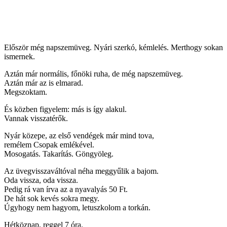
Először még napszemüveg. Nyári szerkó, kémlelés. Merthogy sokan
ismernek.
Aztán már normális, főnöki ruha, de még napszemüveg.
Aztán már az is elmarad.
Megszoktam.
És közben figyelem: más is így alakul.
Vannak visszatérők.
Nyár közepe, az első vendégek már mind tova,
remélem Csopak emlékével.
Mosogatás. Takarítás. Göngyöleg.
Az üvegvisszaváltóval néha meggyűlik a bajom.
Oda vissza, oda vissza.
Pedig rá van írva az a nyavalyás 50 Ft.
De hát sok kevés sokra megy.
Úgyhogy nem hagyom, letuszkolom a torkán.
Hétköznap, reggel 7 óra.