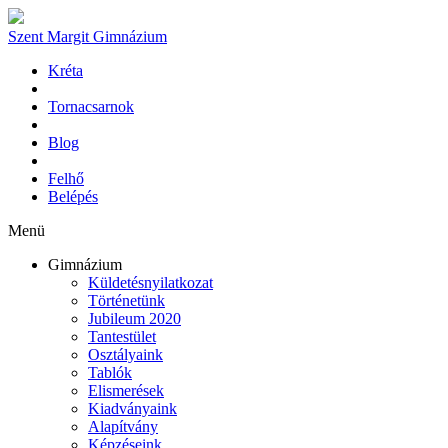
Szent Margit Gimnázium
Kréta
Tornacsarnok
Blog
Felhő
Belépés
Menü
Gimnázium
Küldetésnyilatkozat
Történetünk
Jubileum 2020
Tantestület
Osztályaink
Tablók
Elismerések
Kiadványaink
Alapítvány
Képzéseink