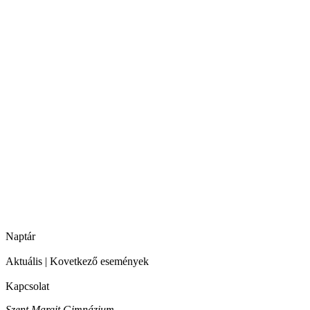
Naptár
Aktuális
|
Kovetkező események
Kapcsolat
Szent Margit Gimnázium