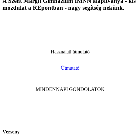
A Szent Margit Gimnázium IMNN alapítványa - kis
mozdulat a REpontban - nagy segítség nekünk.
Használati útmutató
Útmutató
MINDENNAPI GONDOLATOK
Verseny