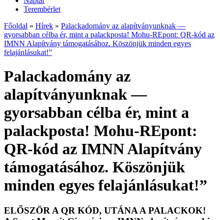
Naptár
Terembérlet
Főoldal
»
Hírek
»
Palackadomány az alapítványunknak —
gyorsabban célba ér, mint a palackposta! Mohu-REpont: QR-kód az
IMNN Alapítvány támogatásához. Köszönjük minden egyes
felajánlásukat!”
Palackadomány az
alapítványunknak —
gyorsabban célba ér, mint a
palackposta! Mohu-REpont:
QR-kód az IMNN Alapítvány
támogatásához. Köszönjük
minden egyes felajánlásukat!”
ELŐSZÖR A QR KÓD, UTÁNA A PALACKOK!