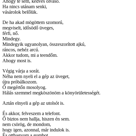
Ahogy te sem, kedves olvasó.
Ha nincs utánam senki,
vásárolok belőlük.
De ha akad mögöttem szomorú,
megviselt, idősödő üveges,
férfi, nő.
Mindegy.
Mindegyik ugyanolyan, összeszorított ajkú,
ráncos, nehéz arcú.
Akkor tudom, mi a teendőm.
Ahogy most is.
Végig várja a sorát.
Néha nem nyeli el a gép az üveget,
újra próbálkozom.
Ő megértőn mosolyog.
Hálás szemmel megköszönöm a könyörületességét.
Aztán elnyeli a gép az utolsót is.
És akkor, felveszem a telefont.
Ő biztos nem hallja, hiszen én sem.
nem csörög, de mondom,
hogy igen, azonnal, már indulok is.
És otthagyom a gombot.