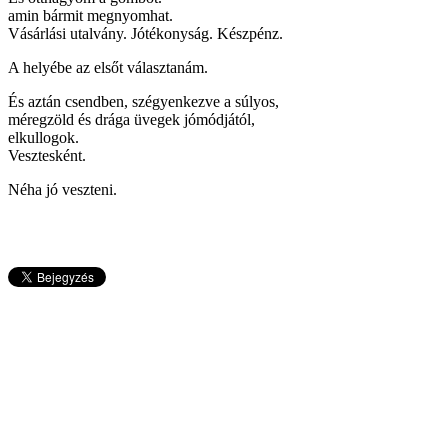
amin bármit megnyomhat.
Vásárlási utalvány. Jótékonyság. Készpénz.
A helyébe az elsőt választanám.
És aztán csendben, szégyenkezve a súlyos,
méregzöld és drága üvegek jómódjától,
elkullogok.
Vesztesként.
Néha jó veszteni.