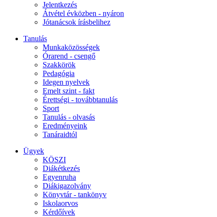
Jelentkezés
Átvétel évközben - nyáron
Jótanácsok írásbelihez
Tanulás
Munkaközösségek
Órarend - csengő
Szakkörök
Pedagógia
Idegen nyelvek
Emelt szint - fakt
Érettségi - továbbtanulás
Sport
Tanulás - olvasás
Eredményeink
Tanáraidtól
Ügyek
KÖSZI
Diákétkezés
Egyenruha
Diákigazolvány
Könyvtár - tankönyv
Iskolaorvos
Kérdőívek