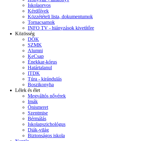
Iskolaorvos
Kérdőívek
Közzétételi lista, dokumentumok
Tornacsarnok
INFO TV - hiányzások kivetítőre
Közösség
DÖK
SZMK
Alumni
KeCsap
Énekkar-kórus
Határtalanul
ITDK
Túra - kirándulás
Boszikonyha
Lélek és élet
Megváltós nővérek
Imák
Önismeret
Szentmise
Bérmálás
Iskolapszichológus
Diák-világ
Biztonságos iskola