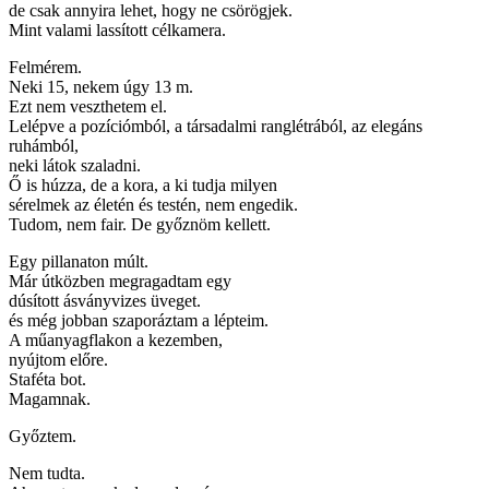
de csak annyira lehet, hogy ne csörögjek.
Mint valami lassított célkamera.
Felmérem.
Neki 15, nekem úgy 13 m.
Ezt nem veszthetem el.
Lelépve a pozíciómból, a társadalmi ranglétrából, az elegáns
ruhámból,
neki látok szaladni.
Ő is húzza, de a kora, a ki tudja milyen
sérelmek az életén és testén, nem engedik.
Tudom, nem fair. De győznöm kellett.
Egy pillanaton múlt.
Már útközben megragadtam egy
dúsított ásványvizes üveget.
és még jobban szaporáztam a lépteim.
A műanyagflakon a kezemben,
nyújtom előre.
Staféta bot.
Magamnak.
Győztem.
Nem tudta.