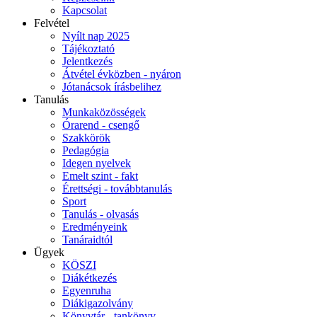
Kapcsolat
Felvétel
Nyílt nap 2025
Tájékoztató
Jelentkezés
Átvétel évközben - nyáron
Jótanácsok írásbelihez
Tanulás
Munkaközösségek
Órarend - csengő
Szakkörök
Pedagógia
Idegen nyelvek
Emelt szint - fakt
Érettségi - továbbtanulás
Sport
Tanulás - olvasás
Eredményeink
Tanáraidtól
Ügyek
KÖSZI
Diákétkezés
Egyenruha
Diákigazolvány
Könyvtár - tankönyv