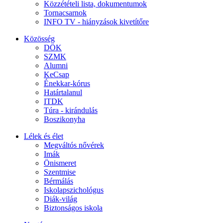
Közzétételi lista, dokumentumok
Tornacsarnok
INFO TV - hiányzások kivetítőre
Közösség
DÖK
SZMK
Alumni
KeCsap
Énekkar-kórus
Határtalanul
ITDK
Túra - kirándulás
Boszikonyha
Lélek és élet
Megváltós nővérek
Imák
Önismeret
Szentmise
Bérmálás
Iskolapszichológus
Diák-világ
Biztonságos iskola