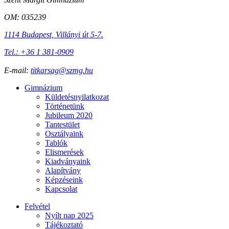
OM: 035239
1114 Budapest, Villányi út 5-7.
Tel.: +36 1 381-0909
E-mail:
titkarsag@szmg.hu
Gimnázium
Küldetésnyilatkozat
Történetünk
Jubileum 2020
Tantestület
Osztályaink
Tablók
Elismerések
Kiadványaink
Alapítvány
Képzéseink
Kapcsolat
Felvétel
Nyílt nap 2025
Tájékoztató