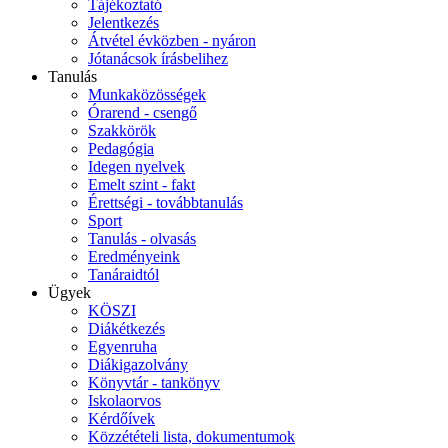
Tájékoztató
Jelentkezés
Átvétel évközben - nyáron
Jótanácsok írásbelihez
Tanulás
Munkaközösségek
Órarend - csengő
Szakkörök
Pedagógia
Idegen nyelvek
Emelt szint - fakt
Érettségi - továbbtanulás
Sport
Tanulás - olvasás
Eredményeink
Tanáraidtól
Ügyek
KÖSZI
Diákétkezés
Egyenruha
Diákigazolvány
Könyvtár - tankönyv
Iskolaorvos
Kérdőívek
Közzétételi lista, dokumentumok