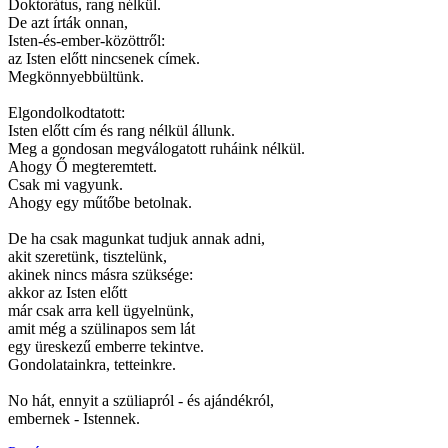
Doktorátus, rang nélkül.
De azt írták onnan,
Isten-és-ember-közöttről:
az Isten előtt nincsenek címek.
Megkönnyebbültünk.
Elgondolkodtatott:
Isten előtt cím és rang nélkül állunk.
Meg a gondosan megválogatott ruháink nélkül.
Ahogy Ő megteremtett.
Csak mi vagyunk.
Ahogy egy műtőbe betolnak.
De ha csak magunkat tudjuk annak adni,
akit szeretünk, tisztelünk,
akinek nincs másra szüksége:
akkor az Isten előtt
már csak arra kell ügyelnünk,
amit még a szülinapos sem lát
egy üreskezű emberre tekintve.
Gondolatainkra, tetteinkre.
No hát, ennyit a szüliapról - és ajándékról,
embernek - Istennek.