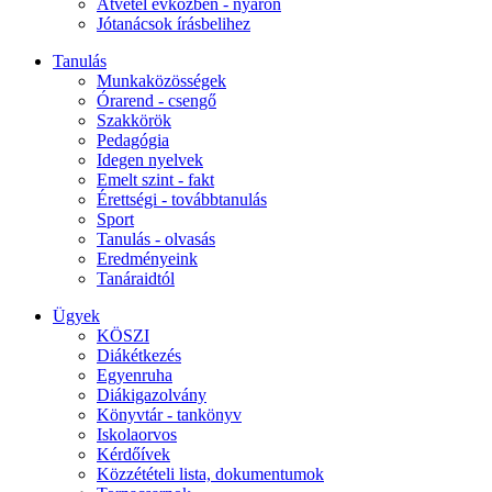
Átvétel évközben - nyáron
Jótanácsok írásbelihez
Tanulás
Munkaközösségek
Órarend - csengő
Szakkörök
Pedagógia
Idegen nyelvek
Emelt szint - fakt
Érettségi - továbbtanulás
Sport
Tanulás - olvasás
Eredményeink
Tanáraidtól
Ügyek
KÖSZI
Diákétkezés
Egyenruha
Diákigazolvány
Könyvtár - tankönyv
Iskolaorvos
Kérdőívek
Közzétételi lista, dokumentumok