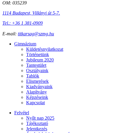
OM: 035239
1114 Budapest, Villányi út 5-7.
Tel.: +36 1 381-0909
E-mail:
titkarsag@szmg.hu
Gimnázium
Küldetésnyilatkozat
Történetünk
Jubileum 2020
Tantestület
Osztályaink
Tablók
Elismerések
Kiadványaink
Alapítvány
Képzéseink
Kapcsolat
Felvétel
Nyílt nap 2025
Tájékoztató
Jelentkezés