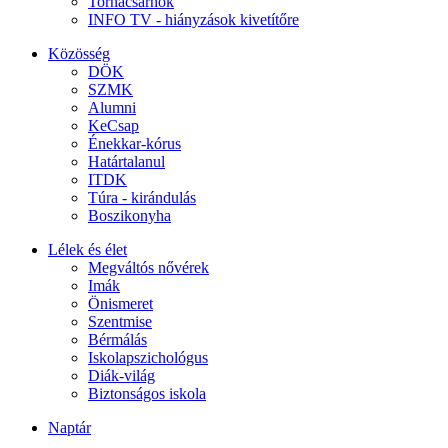
Tornacsarnok
INFO TV - hiányzások kivetítőre
Közösség
DÖK
SZMK
Alumni
KeCsap
Énekkar-kórus
Határtalanul
ITDK
Túra - kirándulás
Boszikonyha
Lélek és élet
Megváltós nővérek
Imák
Önismeret
Szentmise
Bérmálás
Iskolapszichológus
Diák-világ
Biztonságos iskola
Naptár