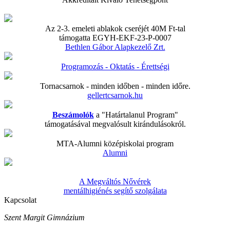
Az 2-3. emeleti ablakok cseréjét 40M Ft-tal
támogatta EGYH-EKF-23-P-0007
Bethlen Gábor Alapkezelő Zrt.
Programozás - Oktatás - Érettségi
Tornacsarnok - minden időben - minden időre.
gellertcsarnok.hu
Beszámolók
a "Határtalanul Program"
támogatásával megvalósult kirándulásokról.
MTA-Alumni középiskolai program
Alumni
A Megváltós Nővérek
mentálhigiénés segítő szolgálata
Kapcsolat
Szent Margit Gimnázium