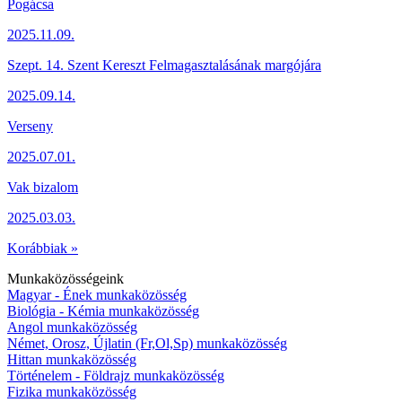
Pogácsa
2025.11.09.
Szept. 14. Szent Kereszt Felmagasztalásának margójára
2025.09.14.
Verseny
2025.07.01.
Vak bizalom
2025.03.03.
Korábbiak »
Munkaközösségeink
Magyar - Ének munkaközösség
Biológia - Kémia munkaközösség
Angol munkaközösség
Német, Orosz, Újlatin (Fr,Ol,Sp) munkaközösség
Hittan munkaközösség
Történelem - Földrajz munkaközösség
Fizika munkaközösség