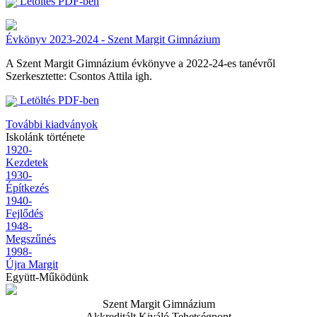
Letöltés PDF-ben
Évkönyv 2023-2024 - Szent Margit Gimnázium
A Szent Margit Gimnázium évkönyve a 2022-24-es tanévről
Szerkesztette: Csontos Attila igh.
Letöltés PDF-ben
További kiadványok
Iskolánk története
1920-
Kezdetek
1930-
Építkezés
1940-
Fejlődés
1948-
Megszűnés
1998-
Újra Margit
Együtt-Működünk
Szent Margit Gimnázium
Akkreditált Kiváló Tehetségpont