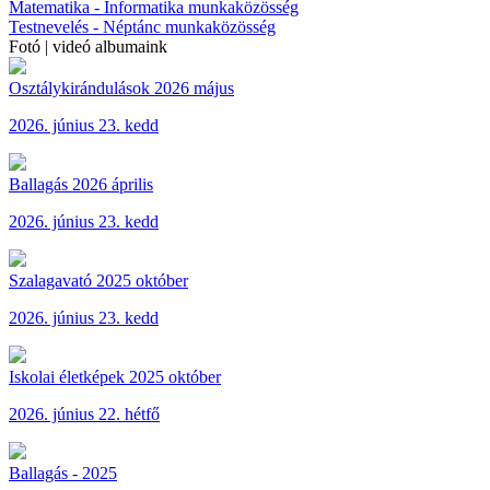
Matematika - Informatika munkaközösség
Testnevelés - Néptánc munkaközösség
Fotó | videó albumaink
Osztálykirándulások 2026 május
2026. június 23. kedd
Ballagás 2026 április
2026. június 23. kedd
Szalagavató 2025 október
2026. június 23. kedd
Iskolai életképek 2025 október
2026. június 22. hétfő
Ballagás - 2025