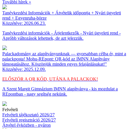
További hírek »
Tanévkezdési Információk + Átvételik időpontja + Nyári ügyeleti
rend + Egyenruha-börze
Közzétéve: 2026.06.23.
Tanévkezdési információk - Átjelentkezők - Nyári ügyeleti rend -
Apróbb változások lehetnek, de azt jelezzük.
Palackadomány az alapítványunknak — gyorsabban célba ér, mint a
palackposta! Mohu-REpont: QR-kód az IMNN Alapítvány
támogatásához. Köszönjük minden egyes felajánlásukat!”
Közzétéve: 2025.12.09.
ELŐSZÖR A QR KÓD, UTÁNA A PALACKOK!
A Szent Margit Gimnázium IMNN alapítványa - kis mozdulat a
REpontban - nagy segítség nekünk.
Felvételi
Felvételi tájékoztató 2026/27
Felvételi regisztráció 2026/27
Átvétel évközben - nyáron