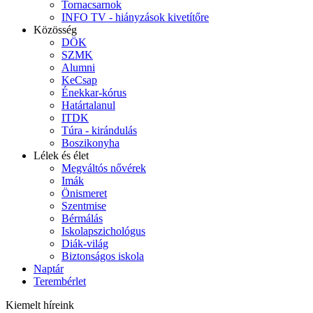
Tornacsarnok
INFO TV - hiányzások kivetítőre
Közösség
DÖK
SZMK
Alumni
KeCsap
Énekkar-kórus
Határtalanul
ITDK
Túra - kirándulás
Boszikonyha
Lélek és élet
Megváltós nővérek
Imák
Önismeret
Szentmise
Bérmálás
Iskolapszichológus
Diák-világ
Biztonságos iskola
Naptár
Terembérlet
Kiemelt híreink