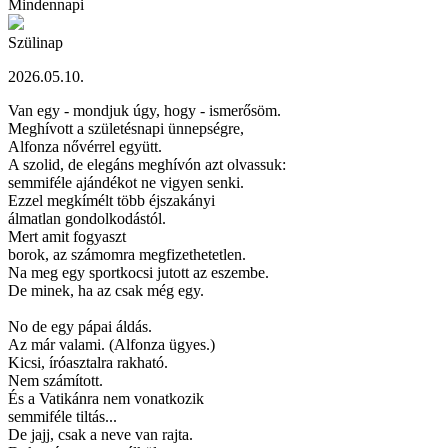
Mindennapi
Szülinap
2026.05.10.
Van egy - mondjuk úgy, hogy - ismerősöm.
Meghívott a születésnapi ünnepségre,
Alfonza nővérrel együtt.
A szolid, de elegáns meghívón azt olvassuk:
semmiféle ajándékot ne vigyen senki.
Ezzel megkímélt több éjszakányi
álmatlan gondolkodástól.
Mert amit fogyaszt
borok, az számomra megfizethetetlen.
Na meg egy sportkocsi jutott az eszembe.
De minek, ha az csak még egy.
No de egy pápai áldás.
Az már valami. (Alfonza ügyes.)
Kicsi, íróasztalra rakható.
Nem számított.
És a Vatikánra nem vonatkozik
semmiféle tiltás...
De jajj, csak a neve van rajta.