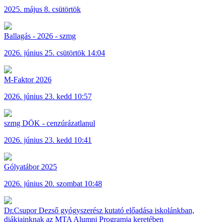
2025. május 8. csütörtök
Ballagás - 2026 - szmg
2026. június 25. csütörtök 14:04
M-Faktor 2026
2026. június 23. kedd 10:57
szmg DÖK - cenzúrázatlanul
2026. június 23. kedd 10:41
Gólyatábor 2025
2026. június 20. szombat 10:48
Dr.Csupor Dezső gyógyszerész kutató előadása iskolánkban,
diákjainknak az MTA Alumni Programja keretében