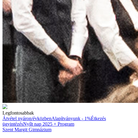
Legfontosabbak
Átvétel nyáron/évközben
Alapítványunk - 1%
Étkezés
ügyintézés
Nyílt nap 2025 + Program
Szent Margit Gimnázium