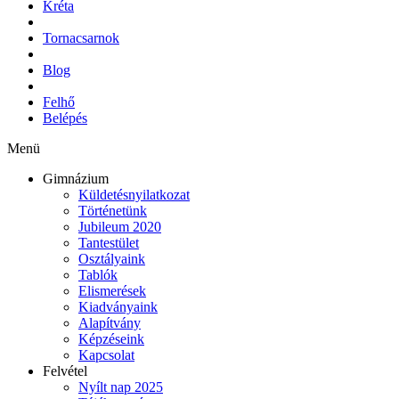
Kréta
Tornacsarnok
Blog
Felhő
Belépés
Menü
Gimnázium
Küldetésnyilatkozat
Történetünk
Jubileum 2020
Tantestület
Osztályaink
Tablók
Elismerések
Kiadványaink
Alapítvány
Képzéseink
Kapcsolat
Felvétel
Nyílt nap 2025